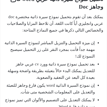
وجاهز Doc
يمكنك بعد أن تقوم بتحميل نموذج سيرة ذاتية مختصرة doc
عربي وانجليزي أياً كانت اللغة، أن تلاحظ المزايا والصلاحيات
والخصائص التالي ذكرها في جميع النماذج المتاحة:
إن ميزة التحميل والتنزيل المباشر لنموذج السيرة الذاتية
مهمة جداً فأنت بمجرد النقر على زر التحميل سيصبح
النموذج لك!
بعد تحميل نموذج سيرة ذاتية وورد cv عربي جاهز
للتعديل يمكنك البدء حالاً بتعبئته بطريقة واضحة وسهلة
بعيدة كل البعد عن التعقيد والصعوبة.
إن نموذج السيرة الذاتية word يكون فارغ وجاهز للتعبئة
والتعديل على المعلومات الشخصية متى شأت.
لا يمكنك التعديل على التصميم والألوان التي تميز نموذج
سيرة ذاتية فارغ Word