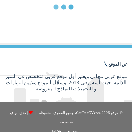
15 فبراير, 2017
5 خطوات يمكنك اتباعها لكي تصبح قائدًا
أفضل!
عن الموقع
موقع عربي مجاني ويعتبر أول موقع عربي مُتخصص في السير
الذاتية، حيث أُسس في 2013، وسجّل الموقع ملايين الزيارات
و التحميلات للنماذج المعروضة
© موقع GetFreeCV.com 2026، جميع الحقوق محفوظة |
إحدى مواقع
Yasser.ae
موقع مجاني 100%