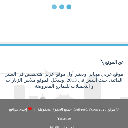
14 يوليو, 2015
هل يؤثر العمر في تقييم السيرة الذاتية؟
عن الموقع
موقع عربي مجاني ويعتبر أول موقع عربي مُتخصص في السير
الذاتية، حيث أُسس في 2013، وسجّل الموقع ملايين الزيارات
و التحميلات للنماذج المعروضة
© موقع GetFreeCV.com 2026، جميع الحقوق محفوظة |
إحدى مواقع
Yasser.ae
موقع مجاني 100%