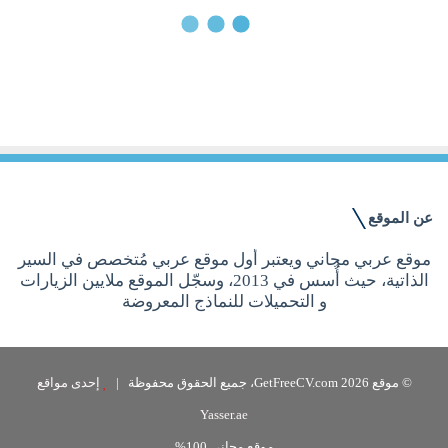
13 مايو, 2013
برنامج Resume Maker Professional
17.0 للتحميل
عن الموقع
موقع عربي مجاني ويعتبر أول موقع عربي مُتخصص في السير
الذاتية، حيث أُسس في 2013، وسجّل الموقع ملايين الزيارات
و التحميلات للنماذج المعروضة
© موقع GetFreeCV.com 2026، جميع الحقوق محفوظة |
إحدى مواقع
Yasser.ae
موقع مجاني 100%