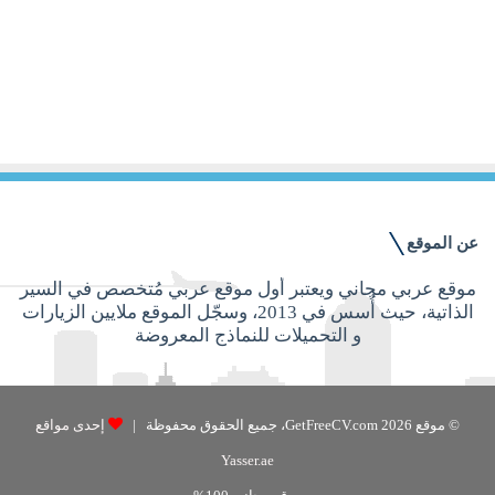
14 ديسمبر, 2015
أنواع السيرة الذاتية وأكثرها قبولًا
عن الموقع
موقع عربي مجاني ويعتبر أول موقع عربي مُتخصص في السير
الذاتية، حيث أُسس في 2013، وسجّل الموقع ملايين الزيارات
و التحميلات للنماذج المعروضة
© موقع GetFreeCV.com 2026، جميع الحقوق محفوظة |
إحدى مواقع
Yasser.ae