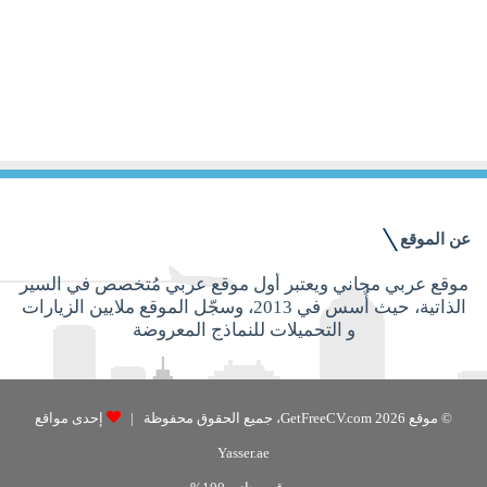
1 ديسمبر, 2016
نماذج السيرة الذاتية باللغة الانجليزية
للمصممين – المجموعة العاشرة
عن الموقع
موقع عربي مجاني ويعتبر أول موقع عربي مُتخصص في السير
الذاتية، حيث أُسس في 2013، وسجّل الموقع ملايين الزيارات
و التحميلات للنماذج المعروضة
© موقع GetFreeCV.com 2026، جميع الحقوق محفوظة |
إحدى مواقع
Yasser.ae