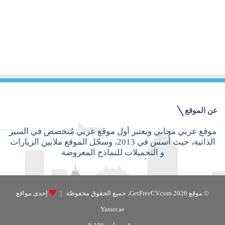
10 يناير, 2022
نموذج سيرة ذاتية pdf للطلاب جاهز
للتحميل والتعديل مجاناً
عن الموقع
موقع عربي مجاني ويعتبر أول موقع عربي مُتخصص في السير
الذاتية، حيث أُسس في 2013، وسجّل الموقع ملايين الزيارات
و التحميلات للنماذج المعروضة
© موقع GetFreeCV.com 2026، جميع الحقوق محفوظة |
إحدى مواقع
Yasser.ae