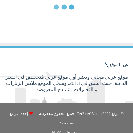
لعاشرة
1 ديسمبر, 2016
نماذج السيرة الذاتية باللغة الانجليزية
للمصممين – المجموعة العاشرة
عن الموقع
موقع عربي مجاني ويعتبر أول موقع عربي مُتخصص في السير
الذاتية، حيث أُسس في 2013، وسجّل الموقع ملايين الزيارات
و التحميلات للنماذج المعروضة
© موقع GetFreeCV.com 2026، جميع الحقوق محفوظة |
إحدى مواقع
Yasser.ae
موقع مجاني 100%