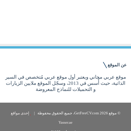
9 يناير, 2022
أفضل نموذج سيرة ذاتية للمعلمين جاهز
للتعديل والطباعة 2022
عن الموقع
موقع عربي مجاني ويعتبر أول موقع عربي مُتخصص في السير
الذاتية، حيث أُسس في 2013، وسجّل الموقع ملايين الزيارات
و التحميلات للنماذج المعروضة
© موقع GetFreeCV.com 2026، جميع الحقوق محفوظة |
إحدى مواقع
Yasser.ae