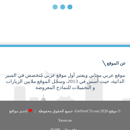
23 ديسمبر, 2015
الفرق ما بين السيرة الذاتية الورقية
والإلكترونية
عن الموقع
موقع عربي مجاني ويعتبر أول موقع عربي مُتخصص في السير
الذاتية، حيث أُسس في 2013، وسجّل الموقع ملايين الزيارات
و التحميلات للنماذج المعروضة
© موقع GetFreeCV.com 2026، جميع الحقوق محفوظة |
إحدى مواقع
Yasser.ae
موقع مجاني 100%