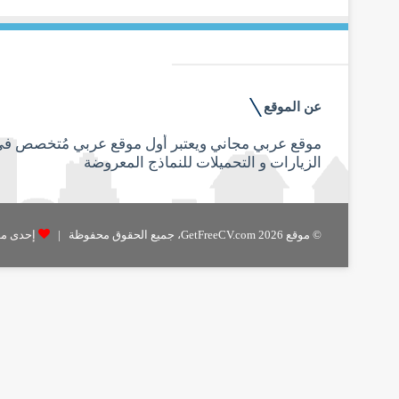
عن الموقع
الزيارات و التحميلات للنماذج المعروضة
© موقع GetFreeCV.com 2026، جميع الحقوق محفوظة |
إحدى مواقع ae