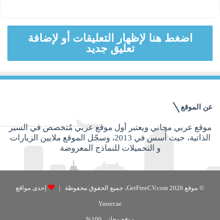
اضغط هنا لإظهار التعليقات أو لإضافة
تعليق جديد
عن الموقع
موقع عربي مجاني ويعتبر أول موقع عربي مُتخصص في السير
الذاتية، حيث أُسس في 2013، وسجّل الموقع ملايين الزيارات
و التحميلات للنماذج المعروضة
© موقع GetFreeCV.com 2026، جميع الحقوق محفوظة |
إحدى مواقع
Yasser.ae
موقع مجاني 100%